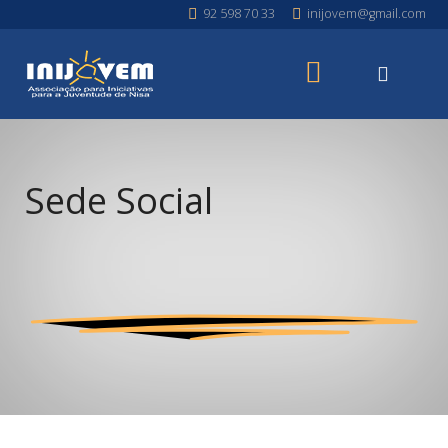
92 598 70 33
inijovem@gmail.com
Sede Social