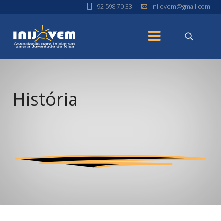
92 598 70 33
inijovem@gmail.com
História